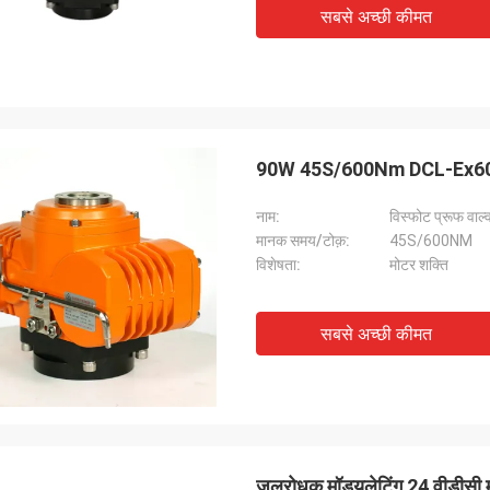
सबसे अच्छी कीमत
90W 45S/600Nm DCL-Ex60 विस्
नाम:
विस्फोट प्रूफ वाल्
मानक समय/टोक़:
45S/600NM
विशेषता:
मोटर शक्ति
सबसे अच्छी कीमत
जलरोधक मॉड्यूलेटिंग 24 वीडीसी म