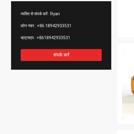
को बनाए रख सकेगी।
आश्चर्यच
व्यक्ति से संपर्क करें :
Ryan
फ़ोन नंबर :
+86 18942933531
व्हाट्सएप :
+8618942933531
संपर्क करें