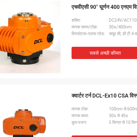
एचवीएसी 90° घूर्णन 400 एनएम विस
शक्ति:
DC24V/AC110
मानक समय/टोक़:
30s/400nm
विस्फोटक-प्रूफ ग्रेड:
समूह सी, डी टी 4 
सबसे अच्छी कीमत
क्वार्टर टर्न DCL-Ex10 CSA विस्फ
मानक टोक़:
100nm से 600
मानक काल:
30s से 45s
कुल वजन:
5 किग्रा से 10 किग