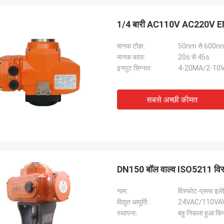
1/4 बारी AC110V AC220V EMC 
मानक टोक़:
50nm से 600n
मानक काल:
20s से 45s
इनपुट सिग्नल:
4-20MA/2-10V
सबसे अच्छी कीमत
WESA Armaturen GmbH - जर्मनी
मिडिया समूह 
े साथ 15 वर्षों के सहयोग के बाद, हम डीसीएल
डीसीएल 6 वर्षों से हमारा भागीदार 
DN150 बॉल वाल्व ISO5211 विस्फ
ों से बहुत संतुष्ट हैं। डीसीएल गुणवत्ता को पहले
उनके विद्युत अभिकर्मकों का उपयो
और उनके कर्मचारी उत्पादों के लिए बहुत कठोर
कंप्रेसरों के हमारे मार्गदर्शक फै
नाम:
विस्फोट-प्रूफ इलेक
मेशा अपने नए डिजाइन और उन्नयन की पुष्टि करने
जाता है।हमारे केंद्रीय वातानुकूल
विद्युत आपूर्ति:
24VAC/110VA
ई प्रयोग और परीक्षण करते हैंहम आउटसोर्सिंग
साथ दुनिया भर में HVAC में ग्राहको
स्थापना:
बहु निकला हुआ किना
लिए उनके अद्भुत गुणवत्ता नियंत्रण के बारे में भी
लगातार बहुत विश्वसनीय उत्पाद 