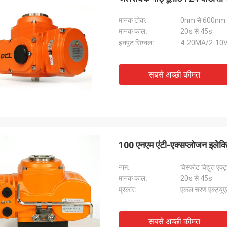
मानक टोक़:
0nm से 600nm
मानक काल:
20s से 45s
इनपुट सिग्नल:
4-20MA/2-10V
सबसे अच्छी कीमत
100 एनएम एंटी-एक्सप्लोजन इलेक्ट
नाम:
विस्फोट विद्युत एक्
मानक काल:
20s से 45s
प्रकार:
एकल चरण एक्ट्यू
सबसे अच्छी कीमत