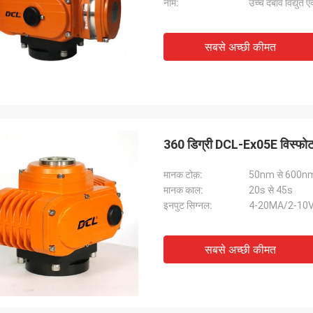
नाम:
उच्च दबाव विद्युत ए
सबसे अच्छी कीमत
360 डिग्री DCL-Ex05E विस्फोट प
मानक टोक़:
50nm से 600n
मानक काल:
20s से 45s
इनपुट सिग्नल:
4-20MA/2-10V
सबसे अच्छी कीमत