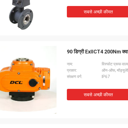
कित हैं।
प्रदान करते हैं।
सबसे अच्छी कीमत
90 डिग्री ExIICT4 200Nm क्वार्टर
नाम:
विस्फोट प्रूफ वाल्
प्रकार:
ऑन-ऑफ, मॉड्यूलेट
संरक्षण वर्ग:
IP67
सबसे अच्छी कीमत