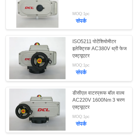
MOQ:1pc
中
संपर्क
71
文
कॉम्पैक्ट एक्ट्यूएटर
ISO5211 पोटेंशियोमीटर
官
इलेक्ट्रिक AC380V थ्री फेज
网
एक्ट्यूएटर
MOQ:1pc
संपर्क
साइटमैप
19
डीसीएल वाटरप्रूफ बॉल वाल्व
PRIVACY
विफलता सुरक्षित विद्युत
AC220V 1600Nm 3 चरण
POLICY
एक्ट्यूएटर
एक्ट्यूएटर
MOQ:1pc
संपर्क