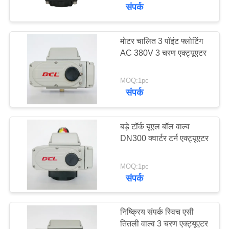
फैक्टरी
संपर्क
यात्रा
मोटर चालित 3 पॉइंट फ्लोटिंग
92
AC 380V 3 चरण एक्ट्यूएटर
गुणवत्ता
विस्फोट-प्रूफ इलेक्ट्रिक
नियंत्रण
एक्ट्यूएटर
MOQ:1pc
संपर्क
हमसे
संपर्क
बड़े टॉर्क यूएल बॉल वाल्व
DN300 क्वार्टर टर्न एक्ट्यूएटर
करें
56
MOQ:1pc
स्मार्ट इलेक्ट्रिक
एक
संपर्क
बोली
एक्ट्यूएटर
का
निष्क्रिय संपर्क स्विच एसी
अनुरोध
तितली वाल्व 3 चरण एक्ट्यूएटर