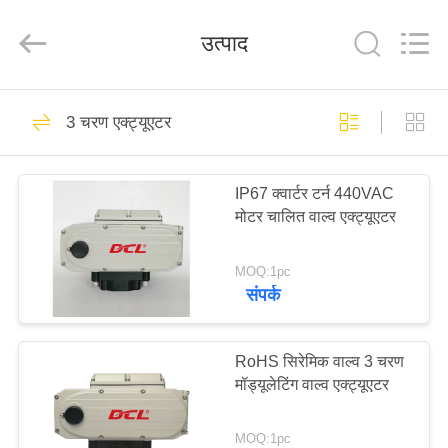
2026
Dynamic
Corporation
उत्पाद
Limited.
All
Rights
Reserved.
होम
83
3 चरण एक्ट्यूएटर
क्वार्टर टर्न एक्ट्यूएटर
उत्पाद
IP67 क्वार्टर टर्न 440VAC
मोटर चालित वाल्व एक्ट्यूएटर
वीआर
दिखाएँ
MOQ:1pc
संपर्क
27
हमारे
बारे
RoHS सिरेमिक वाल्व 3 चरण
मल्टी टर्न एक्ट्यूएटर
मॉड्यूलेटिंग वाल्व एक्ट्यूएटर
में
MOQ:1pc