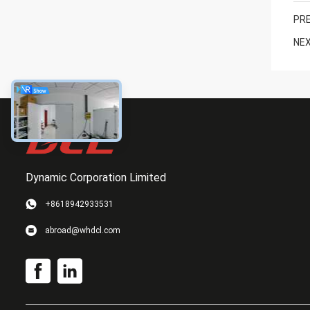
PRE
NEX
Dynamic Corporation Limited
+8618942933531
abroad@whdcl.com