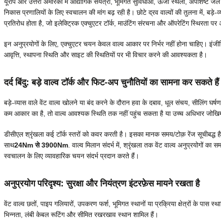
यूरोप और उत्तरी अमेरिका में औद्योगिक संयंत्रों, भूमिगत सुविधाओं, ऊर्जा स्थलों, अपशिष्ट जल उ
निकास प्रणालियों के लिए स्वचालन की मांग बढ़ रही है। छोटे द्रव वाल्वों की तुलना में, बड़े-व्
प्रतिरोध होता है, जो इलेक्ट्रिक एक्चुएटर टॉर्क, माउंटिंग संरचना और ऑपरेटिंग स्थिरता
इन अनुप्रयोगों के लिए, एक्चुएटर चयन केवल वाल्व आकार पर निर्भर नहीं होना चाहिए। इंजीनि
आवृत्ति, स्थापना स्थिति और साइट की स्थितियों पर भी विचार करने की आवश्यकता है।
दर्द बिंदु: बड़े वाल्व टॉर्क और फिट-अप चुनौतियों का सामना कर सकते हैं
बड़े-व्यास वाले वेंट वाल्व खोलने या बंद करने के दौरान हवा के दबाव, धूल संचय, सीलिंग घर
कम आकार का है, तो वाल्व आवश्यक स्थिति तक नहीं पहुंच सकता है या उच्च अधिभार जोख
डीसीएल श्रृंखला कई टॉर्क स्तरों को कवर करती है। इसका मानक समय/टोक़ रेंज सूचीबद्ध है
साथ
24Nm से 3900Nm
. वाल्व मिलान संदर्भ में, श्रृंखला तक वेंट वाल्व अनुप्रयोगों का स
स्वचालन के लिए व्यावहारिक चयन संदर्भ प्रदान करते हैं।
अनुप्रयोग परिदृश्य: सुरक्षा और नियंत्रण इंटरफ़ेस मायने रखता है
वेंट वाल्व छतों, पाइप गलियारों, उपकरण फर्श, भूमिगत स्थानों या प्रक्रिया क्षेत्रों के पास स
भिन्नता, लंबी केबल रूटिंग और सीमित रखरखाव स्थान शामिल हैं।