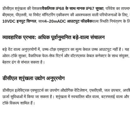
डीसीएल श्रृंखला की पेशकश
वैकल्पिक IP68 के साथ मानक IP67 सुरक्षा
, परिवेश का तापमान
बीएमएस, पीएलसी, या रिमोट मॉनिटरिंग एकीकरण की आवश्यकता वाली परियोजनाओं के लिए, मॉड
10VDC इनपुट सिग्नल
, साथ
4–20mADC आउटपुट फीडबैक
वाल्व स्थिति नियंत्रण के ल
व्यावहारिक प्रभाव: अधिक पूर्वानुमानित बड़े-वाल्व संचालन
बड़े वेंट वाल्व अनुप्रयोगों में, उच्च-टोक़ एक्चुएटर का मूल्य केवल उच्च आउटपुट नहीं है। यह
ओवर-टॉर्क सुरक्षा, वैकल्पिक फेल-सेफ रिटर्न और वॉटरप्रूफ केबल कनेक्टर के साथ संयुक्त,
बेहतर ढंग से संभाल सकता है।
डीसीएल श्रृंखला उद्योग अनुप्रयोग
डीसीएल इलेक्ट्रिक एक्चुएटर्स का उपयोग औद्योगिक वेंटिलेशन, एचवीएसी, जल उपचार, अप
ऊर्जा सुविधाओं में किया जा सकता है। श्रृंखला में स्वचालित बॉल वाल्व, बटरफ्लाई वाल्व 
टॉर्क विकल्प शामिल हैं।