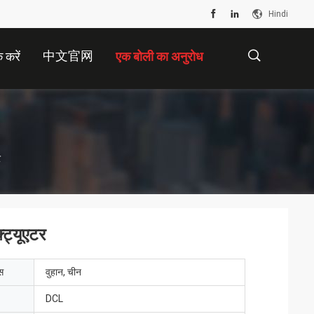
Hindi
中文官网
 करें
एक बोली का अनुरोध
描
र
述
ट्यूएटर
ेस
वुहान, चीन
DCL