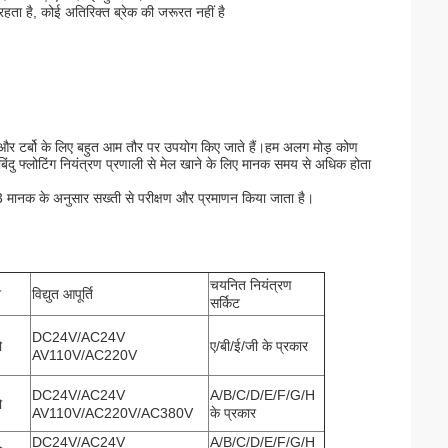
 रहता है, कोई अतिरिक्त ब्रेक की जरूरत नहीं है
ेसर और टर्बो के लिए बहुत आम तौर पर उपयोग किए जाते हैं।हम अलग मोड़ कोण
ंदु फ्लोटिंग नियंत्रण प्रणाली से मेल खाने के लिए मानक समय से अधिक होता
3 मानक के अनुसार सख्ती से परीक्षण और प्रमाणन किया जाता है।
चयनित नियंत्रण
न
विद्युत आपूर्ति
सर्किट
DC24V/AC24V
ो
ए/बी/ई/जी के प्रकार
AV110V/AC220V
DC24V/AC24V
A/B/C/D/E/F/G/H
ो
AV110V/AC220V/AC380V
के प्रकार
DC24V/AC24V
A/B/C/D/E/F/G/H