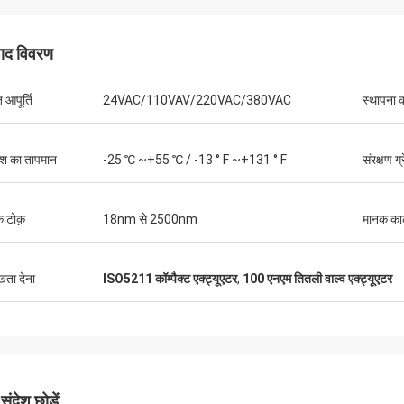
पाद विवरण
त आपूर्ति
24VAC/110VAV/220VAC/380VAC
स्थापना 
ेश का तापमान
-25 ℃ ~+55 ℃ / -13 ° F ~+131 ° F
संरक्षण ग्
 टोक़
18nm से 2500nm
मानक क
मिडिया समूह - चीन
ुखता देना
ISO5211 कॉम्पैक्ट एक्ट्यूएटर
,
100 एनएम तितली वाल्व एक्ट्यूएटर
ीसीएल
डीसीएल 6 वर्षों से हमारा भागीदार और आपूर्तिकर्ता रहा है।
 पहले
उनके विद्युत अभिकर्मकों का उपयोग हमारे प्रशीतन
कठोर
कंप्रेसरों के हमारे मार्गदर्शक फैन को चलाने के लिए किया
ि करने
जाता है।हमारे केंद्रीय वातानुकूलन DCL के उत्पादों के
सिंग
साथ दुनिया भर में HVAC में ग्राहकों की सेवा कर रहे हैंवे
ं भी
लगातार बहुत विश्वसनीय उत्पाद और बहुत समय पर सेवा
ंदेश छोड़ें