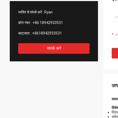
आश्चर्यचकित हैं।
व्यक्ति से संपर्क करें :
Ryan
फ़ोन नंबर :
+86 18942933531
व्हाट्सएप :
+8618942933531
संपर्क करें
उत्
कामक
विशेष
तितल
थर्म