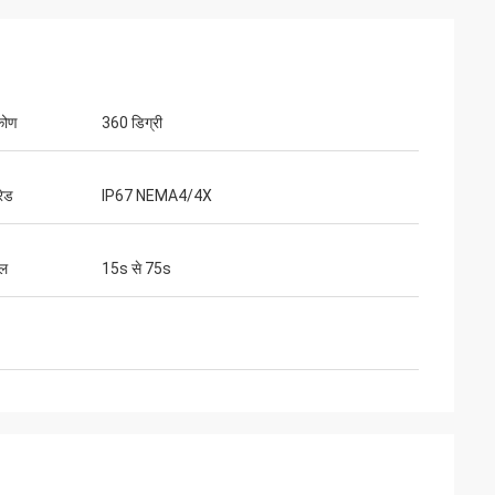
कोण
360 डिग्री
रेड
IP67 NEMA4/4X
ाल
15s से 75s