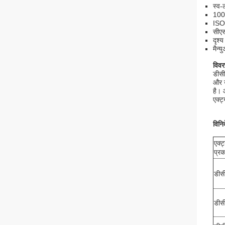
स्व-
1000
ISO5
सीएस
दृश्
मैन्
विव
डीसी
और य
है। 
एक्ट
विनिर
एक्ट
प्रक
डीस
डीस