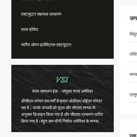
एक्ट्यूएटर सहायक उपकरण
उत्
वाल्व ब्रैकेट
विद्यु
त्वरित ओपन इलेक्ट्रिक एक्ट्यूएटर
परिव
मानक
- संयुक्त राज्य अमेरिका
WESA Armaturen GmbH - जर्मनी
प्रम
से हमारा ओडीएम/ओईएम संयंत्र
डीसीएल के साथ 15 वर्षों के सहयोग के बाद, हम ड
ो यूएल और सीएसए मानक के
के उत्पादों से बहुत संतुष्ट हैं। डीसीएल गुणवत्ता को
 है और सीएसए प्रमाणन पारित
रखता है और उनके कर्मचारी उत्पादों के लिए बहुत 
ी निर्माता अमेरिका के मानक
हैं।वे हमेशा अपने नए डिजाइन और उन्नयन की पुष्ट
उत्पादन इतनी अच्छी गुणवत्ता के
के लिए कई प्रयोग और परीक्षण करते हैंहम आउटसोर्
द करते हैं कि डीसीएल नवाचार
भागों के लिए उनके अद्भुत गुणवत्ता नियंत्रण के बारे मे
एक स