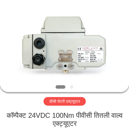
2026
Dynamic
Corporation
Limited.
All
Rights
Reserved.
होम
उत्पाद
वीआर
दिखाएँ
हमारे
डीसी रोटरी एक्ट्यूएटर
बारे
में
कॉम्पैक्ट 24VDC 100Nm पीवीसी तितली वाल्व
एक्ट्यूएटर