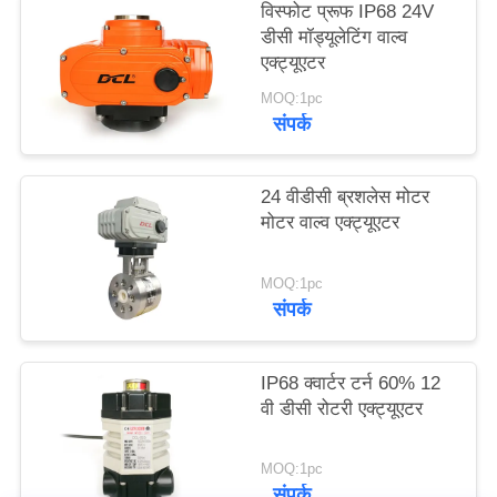
विस्फोट प्रूफ IP68 24V
डीसी मॉड्यूलेटिंग वाल्व
एक्ट्यूएटर
中
MOQ:1pc
文
संपर्क
官
网
24 वीडीसी ब्रशलेस मोटर
मोटर वाल्व एक्ट्यूएटर
साइटमैप
MOQ:1pc
संपर्क
PRIVACY
POLICY
IP68 क्वार्टर टर्न 60% 12
वी डीसी रोटरी एक्ट्यूएटर
MOQ:1pc
संपर्क