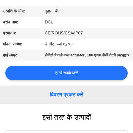
फैक्टरी
उत्पत्ति के प्लेस:
वुहान, चीन
यात्रा
ब्रांड नाम:
DCL
गुणवत्ता
प्रमाणन:
CE/ROHS/CSA/IP67
नियंत्रण
मॉडल संख्या:
डीसीएल-जी श्रृंखला
हाई लाइट:
,
पीवीसी तितली वाल्व actuator
100 एनएम डीसी रोटरी एक्ट्यूएटर
हमसे
संपर्क
हमसे संपर्क करें!
करें
विवरण प्रकट करें
एक
बोली
इसी तरह के उत्पादों
का
अनुरोध