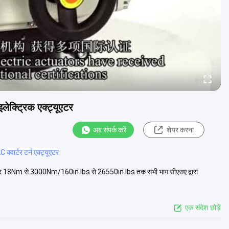
लेक्ट्रिक एक्ट्यूएटर
अब संपर्क करें
शेयर करना
्वार्टर टर्न एक्ट्यूएटर
ं: मोर्टार 18Nm से 3000Nm/160in.lbs से 26550in.lbs तक सभी भाग सीएसए द्वारा
एक संदेश छोड़ें