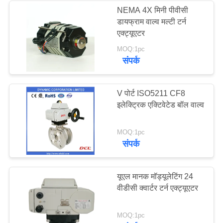
NEMA 4X मिनी पीवीसी
डायफ्राम वाल्व मल्टी टर्न
28
एक्ट्यूएटर
MOQ:1pc
विद्युत तितली वाल्व
संपर्क
V पोर्ट ISO5211 CF8
इलेक्ट्रिक एक्टिवेटेड बॉल वाल्व
23
MOQ:1pc
संपर्क
विद्युत संचालित गेंद वाल्व
यूएल मानक मॉड्यूलेटिंग 24
वीडीसी क्वार्टर टर्न एक्ट्यूएटर
MOQ:1pc