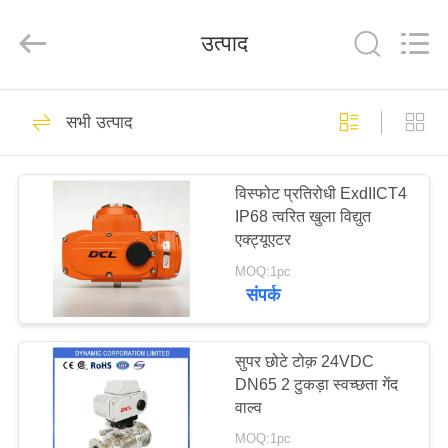
2026
Dynamic
Corporation
उत्पाद
Limited.
All
Rights
Reserved.
होम
83
सभी उत्पाद
क्वार्टर टर्न एक्ट्यूएटर
उत्पाद
विस्फोट प्रतिरोधी ExdIICT4
IP68 त्वरित खुला विद्युत
वीआर
एक्ट्यूएटर
दिखाएँ
MOQ:1pc
संपर्क
27
हमारे
बारे
सुपर छोटे टोक़ 24VDC
मल्टी टर्न एक्ट्यूएटर
DN65 2 टुकड़ा स्वच्छता गेंद
में
वाल्व
MOQ:1pc