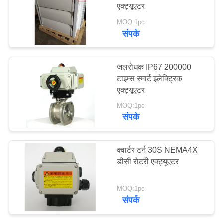
एक्ट्यूएटर
MOQ:1pc
中
संपर्क
71
文
कॉम्पैक्ट एक्ट्यूएटर
जलरोधक IP67 200000
官
टाइम्स स्मार्ट इलेक्ट्रिक
网
एक्ट्यूएटर
MOQ:1pc
संपर्क
साइटमैप
19
क्वार्टर टर्न 30S NEMA4X
PRIVACY
विफलता सुरक्षित विद्युत
डीसी रोटरी एक्ट्यूएटर
POLICY
एक्ट्यूएटर
MOQ:1pc
संपर्क