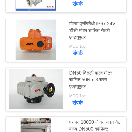
फैक्टरी
संपर्क
यात्रा
मौसम प्रतिरोधी IP67 24V
92
डीसी मोटर चालित रोटरी
गुणवत्ता
विस्फोट-प्रूफ इलेक्ट्रिक
एक्ट्यूएटर
नियंत्रण
एक्ट्यूएटर
MOQ:1pc
संपर्क
हमसे
संपर्क
DN50 तितली वाल्व मोटर
चालित 50Nm 3 चरण
करें
एक्ट्यूएटर
56
MOQ:1pc
स्मार्ट इलेक्ट्रिक
एक
संपर्क
बोली
एक्ट्यूएटर
का
पर बंद 10000 जीवन चक्र वेंट
अनुरोध
वाल्व DN500 कॉम्पैक्ट