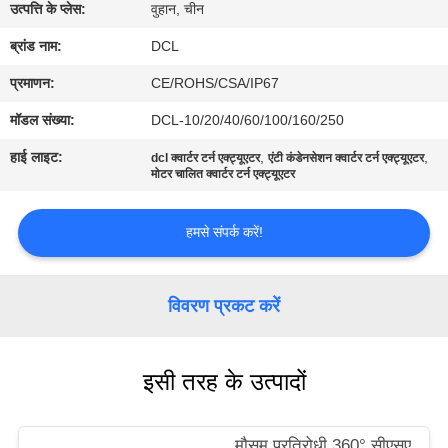
फैक्टरी
उत्पत्ति के प्लेस:
वुहान, चीन
यात्रा
ब्रांड नाम:
DCL
प्रमाणन:
CE/ROHS/CSA/IP67
गुणवत्ता
मॉडल संख्या:
DCL-10/20/40/60/100/160/250
नियंत्रण
हाई लाइट:
,
,
dcl क्वार्टर टर्न एक्ट्यूएटर
एंटी कंडेनसेशन क्वार्टर टर्न एक्ट्यूएटर
मोटर चालित क्वार्टर टर्न एक्ट्यूएटर
हमसे
हमसे संपर्क करें!
संपर्क
करें
विवरण प्रकट करें
एक
बोली
इसी तरह के उत्पादों
का
अनुरोध
मौसम प्रतिरोधी 360° सीएसए