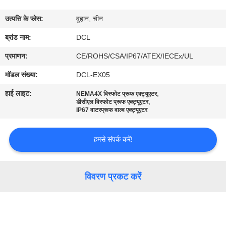
फैक्टरी
उत्पत्ति के प्लेस:
वुहान, चीन
यात्रा
ब्रांड नाम:
DCL
गुणवत्ता
प्रमाणन:
CE/ROHS/CSA/IP67/ATEX/IECEx/UL
नियंत्रण
मॉडल संख्या:
DCL-EX05
हाई लाइट:
,
NEMA4X विस्फोट प्रूफ एक्ट्यूएटर
,
हमसे
डीसीएल विस्फोट प्रूफ एक्ट्यूएटर
IP67 वाटरप्रूफ वाल्व एक्ट्यूएटर
संपर्क
करें
हमसे संपर्क करें!
एक
विवरण प्रकट करें
बोली
का
अनुरोध