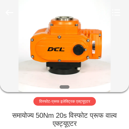
2026
Dynamic
Corporation
Limited.
All
Rights
Reserved.
होम
उत्पाद
वीआर
दिखाएँ
हमारे
विस्फोट-प्रूफ इलेक्ट्रिक एक्ट्यूएटर
बारे
में
समायोज्य 50Nm 20s विस्फोट प्रूफ वाल्व
एक्ट्यूएटर