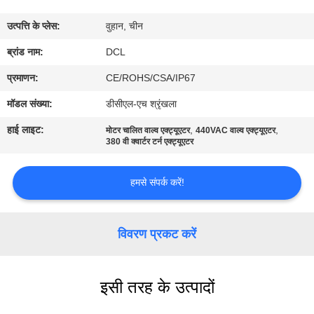
फैक्टरी
उत्पत्ति के प्लेस:
वुहान, चीन
यात्रा
ब्रांड नाम:
DCL
गुणवत्ता
प्रमाणन:
CE/ROHS/CSA/IP67
नियंत्रण
मॉडल संख्या:
डीसीएल-एच श्रृंखला
हाई लाइट:
,
,
मोटर चालित वाल्व एक्ट्यूएटर
440VAC वाल्व एक्ट्यूएटर
हमसे
380 वी क्वार्टर टर्न एक्ट्यूएटर
संपर्क
हमसे संपर्क करें!
करें
विवरण प्रकट करें
एक
बोली
का
इसी तरह के उत्पादों
अनुरोध