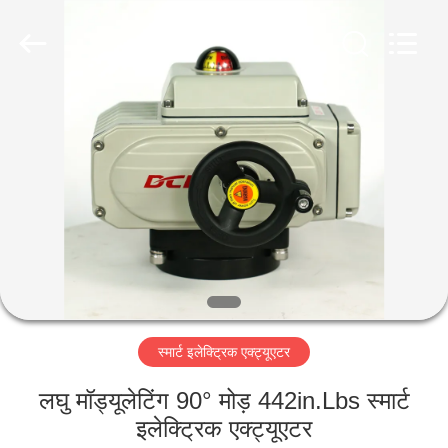
2026
Dynamic
Corporation
Limited.
All
Rights
Reserved.
होम
उत्पाद
वीआर
दिखाएँ
हमारे
स्मार्ट इलेक्ट्रिक एक्ट्यूएटर
बारे
में
लघु मॉड्यूलेटिंग 90° मोड़ 442in.Lbs स्मार्ट
इलेक्ट्रिक एक्ट्यूएटर