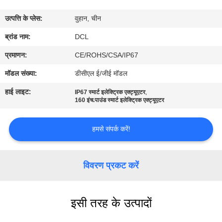
फैक्टरी
उत्पत्ति के प्लेस:
वुहान, चीन
यात्रा
ब्रांड नाम:
DCL
गुणवत्ता
प्रमाणन:
CE/ROHS/CSA/IP67
नियंत्रण
मॉडल संख्या:
डीसीएल ई/जीई मॉडल
हाई लाइट:
,
IP67 स्मार्ट इलेक्ट्रिक एक्ट्यूएटर
हमसे
160 इंच.पाउंड स्मार्ट इलेक्ट्रिक एक्ट्यूएटर
संपर्क
हमसे संपर्क करें!
करें
विवरण प्रकट करें
एक
बोली
का
इसी तरह के उत्पादों
अनुरोध