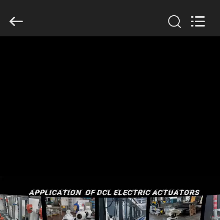
2026
Dynamic
Corporation
Limited.
All
Rights
Reserved.
होम
उत्पाद
वीआर
दिखाएँ
हमारे
बारे
में