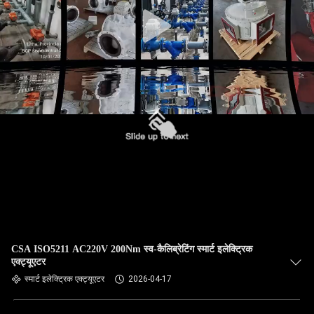
फैक्टरी
यात्रा
गुणवत्ता
नियंत्रण
हमसे
संपर्क
करें
एक
CSA ISO5211 AC220V 200Nm स्व-कैलिब्रेटिंग स्मार्ट इलेक्ट्रिक
बोली
एक्ट्यूएटर
स्मार्ट इलेक्ट्रिक एक्ट्यूएटर
2026-04-17
का
अनुरोध